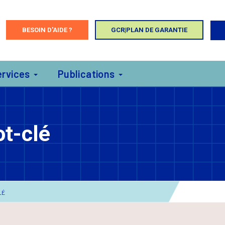
BESOIN D'AIDE ?
GCR|PLAN DE GARANTIE
ervices
Publications
t-clé
LÉ