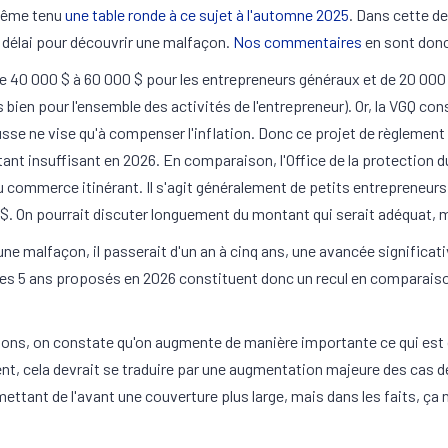
 même tenu
une table ronde à ce sujet à l'automne 2025
. Dans cette d
e délai pour découvrir une malfaçon.
Nos commentaires
en sont donc
 40 000 $ à 60 000 $ pour les entrepreneurs généraux et de 20 000 
 bien pour l'ensemble des activités de l'entrepreneur). Or, la VGQ co
usse ne vise qu'à compenser l'inflation. Donc ce projet de règlement
 autant insuffisant en 2026. En comparaison, l'Office de la protecti
 commerce itinérant. Il s'agit généralement de petits entrepreneurs
. On pourrait discuter longuement du montant qui serait adéquat, ma
une malfaçon, il passerait d'un an à cinq ans, une avancée significat
ue les 5 ans proposés en 2026 constituent donc un recul en comparaiso
ions, on constate qu'on augmente de manière importante ce qui est
ent, cela devrait se traduire par une augmentation majeure des cas 
ettant de l'avant une couverture plus large, mais dans les faits, ça 