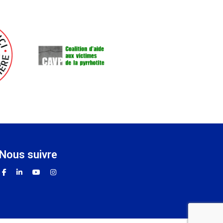
nous suivre
facebook
linkedin
youtube
instagram