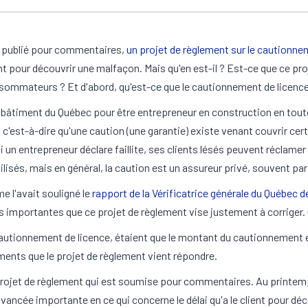
 a publié pour commentaires,
un projet de règlement sur le cautionne
nt pour découvrir une malfaçon. Mais qu'en est-il ? Est-ce que ce pro
nsommateurs ? Et d'abord, qu'est-ce que le cautionnement de licence
u bâtiment du Québec pour être entrepreneur en construction en toute 
, c'est-à-dire qu'une caution (une garantie) existe venant couvrir cer
si un entrepreneur déclare faillite, ses clients lésés peuvent récl
isés, mais en général, la caution est un assureur privé, souvent par
e l'avait souligné le
rapport de la Vérificatrice générale du Québec de
mportantes que ce projet de règlement vise justement à corriger. Or
autionnement de licence, étaient que le montant du cautionnement et 
éments que le projet de règlement vient répondre.
 du projet de règlement qui est soumise pour commentaires. Au printe
 avancée importante en ce qui concerne le délai qu'a le client pour 