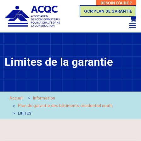
BESOIN D'AIDE ?
GCR|PLAN DE GARANTIE
Panie
Limites de la garantie
Accueil
Information
Plan de garantie des bâtiments résidentiel neufs
LIMITES