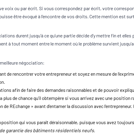
ve voix ou par écrit. Si vous correspondez par écrit, votre corresp
uisse être évoqué à l’encontre de vos droits. Cette mention est surt
iations durent jusqu’à ce qu’une partie décide d’y mettre fin et elles
ment à tout moment entre le moment où le problème survient jusqu’au
 meilleure négociation:
vant de rencontrer votre entrepreneur et soyez en mesure de l’exprim
on.
ions afin de faire des demandes raisonnables et de pouvoir expliquer 
l y a plus de chance qu’il obtempère si vous arrivez avec une position 
 de REchange » avant d’entamer la discussion avec l’entrepreneur. E
position qui vous paraît déraisonnable, puisque vous avez toujours 
de garantie des bâtiments résidentiels neufs
.