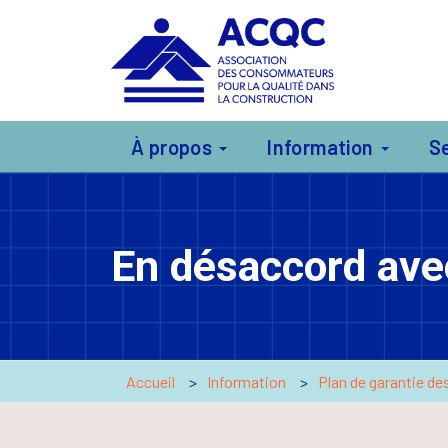
À propos
Information
S
En désaccord ave
Accueil
Information
Plan de garantie de