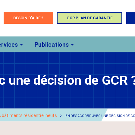
BESOIN D'AIDE ?
GCR|PLAN DE GARANTIE
ervices
Publications
c une décision de GCR 
s bâtiments résidentiel neufs
EN DÉSACCORD AVEC UNE DÉCISION DE GC