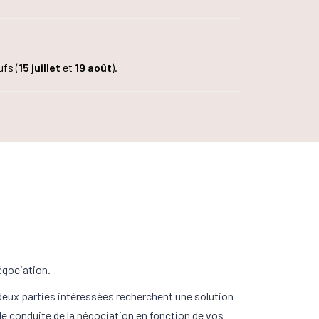
fs (
15 juillet
et
19 août
).
égociation.
 deux parties intéressées recherchent une solution
 de conduite de la négociation en fonction de vos