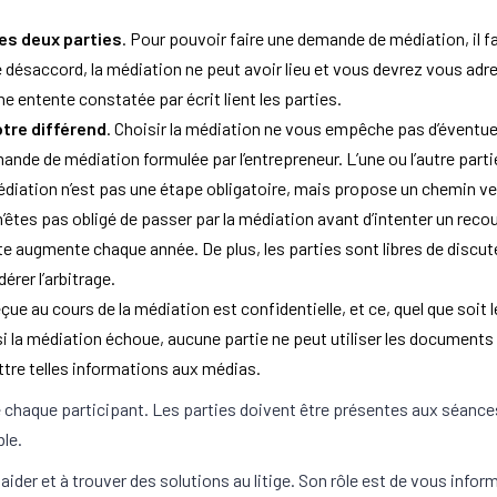
des deux parties
. Pour pouvoir faire une demande de médiation, il f
désaccord, la médiation ne peut avoir lieu et vous devrez vous adre
ne entente constatée par écrit lient les parties.
otre différend
. Choisir la médiation ne vous empêche pas d’éventu
ande de médiation formulée par l’entrepreneur. L’une ou l’autre parti
édiation n’est pas une étape obligatoire, mais propose un chemin ver
 n’êtes pas obligé de passer par la médiation avant d’intenter un reco
e augmente chaque année. De plus, les parties sont libres de discuter
érer l’arbitrage.
çue au cours de la médiation est confidentielle, et ce, quel que soit l
 si la médiation échoue, aucune partie ne peut utiliser les document
tre telles informations aux médias.
e chaque participant. Les parties doivent être présentes aux séance
ble.
 aider et à trouver des solutions au litige. Son rôle est de vous info