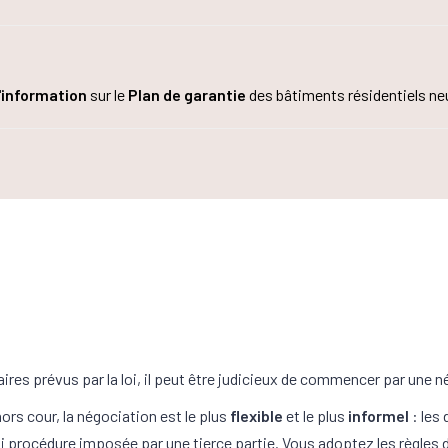
'information
sur le
Plan de garantie
des bâtiments résidentiels neu
aires prévus par la loi, il peut être judicieux de commencer par une n
ors cour, la négociation est le plus
flexible
et le plus
informel
: les
s ni procédure imposée par une tierce partie. Vous adoptez les règles