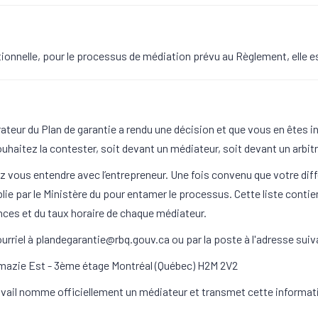
tionnelle, pour le processus de médiation prévu au Règlement, elle es
rateur du Plan de garantie a rendu une décision et que vous en êtes in
uhaitez la contester, soit devant un médiateur, soit devant un arbitr
 vous entendre avec l’entrepreneur. Une fois convenu que votre diffé
ablie par le Ministère du pour entamer le processus. Cette liste cont
nces et du taux horaire de chaque médiateur.
rriel à plandegarantie@rbq.gouv.ca ou par la poste à l'adresse suiv
mazie Est - 3ème étage Montréal (Québec) H2M 2V2
ravail nomme officiellement un médiateur et transmet cette informat