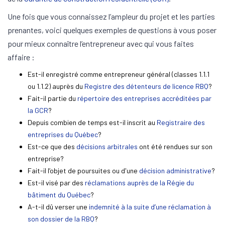
Une fois que vous connaissez l’ampleur du projet et les parties
prenantes, voici quelques exemples de questions à vous poser
pour mieux connaître l’entrepreneur avec qui vous faites
affaire :
Est-il enregistré comme entrepreneur général (classes 1.1.1
ou 1.1.2) auprès du
Registre des détenteurs de licence RBQ
?
Fait-il partie du
répertoire des entreprises accréditées par
la GCR
?
Depuis combien de temps est-il inscrit au
Registraire des
entreprises du Québec
?
Est-ce que des
décisions arbitrales
ont été rendues sur son
entreprise?
Fait-il l’objet de poursuites ou d'une
décision administrative
?
Est-il visé par des
réclamations auprès de la Régie du
bâtiment du Québec
?
A-t-il dû verser une
indemnité à la suite d’une réclamation à
son dossier de la RBQ
?