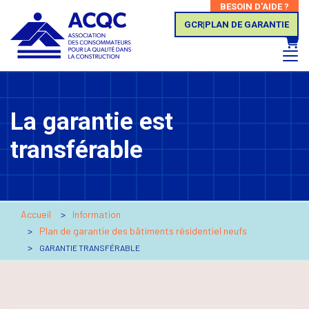
BESOIN D'AIDE ?
GCR|PLAN DE GARANTIE
Panie
La garantie est
transférable
Accueil
Information
Plan de garantie des bâtiments résidentiel neufs
GARANTIE TRANSFÉRABLE