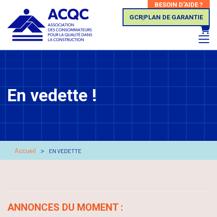
BESOIN D'AIDE ?
GCR|PLAN DE GARANTIE
Panie
En vedette !
Accueil
EN VEDETTE
ANNONCES DU MOMENT :