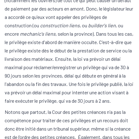
(notamment les ouvriers) de tout ce qui peut causer un défaut
de paiement par des acteurs en amont. Donc, le législateur leur
a accordé ce qu'eux vont appeler des privilèges de
construction (ou
construction liens
, ou
builder's lien
, ou
encore
mechanic's liens
, selon la province). Dans tous les cas,
le privilège existe d'abord de manière occulte. C'est-à-dire que
le privilège existe dès le début de la prestation de service ou la
livraison des matériaux. Ensuite, la loi va prévoir un délai
maximal pour réclamer/enregistrer un privilège qui va de 30 à
90 jours selon les provinces, délai qui débute en général à la
l'abandon ou la fin des travaux. Une fois le privilège publié, la loi
va prévoir un délai maximal pour intenter une action visant à
faire exécuter le privilège, qui va de 30 jours à 2 ans.
Notons que partout, la Cour des petites créances n’a pas la
compétence pour traiter de ces privilèges et un recours doit
donc être initié dans un tribunal supérieur, même si la créance
est de l’ordre des petites créances. Également, dans tous les