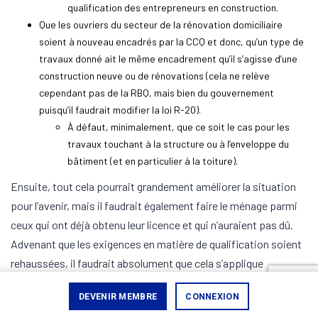
qualification des entrepreneurs en construction.
Que les ouvriers du secteur de la rénovation domiciliaire
soient à nouveau encadrés par la CCQ et donc, qu’un type de
travaux donné ait le même encadrement qu’il s’agisse d’une
construction neuve ou de rénovations (cela ne relève
cependant pas de la RBQ, mais bien du gouvernement
puisqu’il faudrait modifier la loi R-20).
À défaut, minimalement, que ce soit le cas pour les
travaux touchant à la structure ou à l’enveloppe du
bâtiment (et en particulier à la toiture).
Ensuite, tout cela pourrait grandement améliorer la situation
pour l’avenir, mais il faudrait également faire le ménage parmi
ceux qui ont déjà obtenu leur licence et qui n’auraient pas dû.
Advenant que les exigences en matière de qualification soient
rehaussées, il faudrait absolument que cela s’applique
également aux entrepreneurs actuels. Bien qu’une période
DEVENIR MEMBRE
CONNEXION
transitoire soit justifiée et nécessaire, à partir du moment où