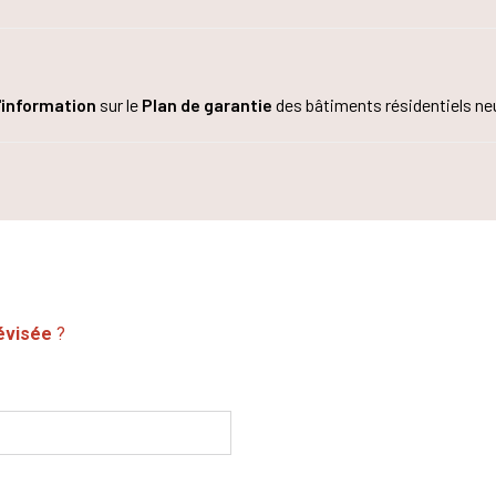
'information
sur le
Plan de garantie
des bâtiments résidentiels neu
évisée
?