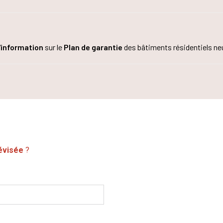
'information
sur le
Plan de garantie
des bâtiments résidentiels neu
évisée
?