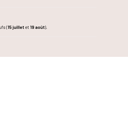
fs (
15 juillet
et
19 août
).