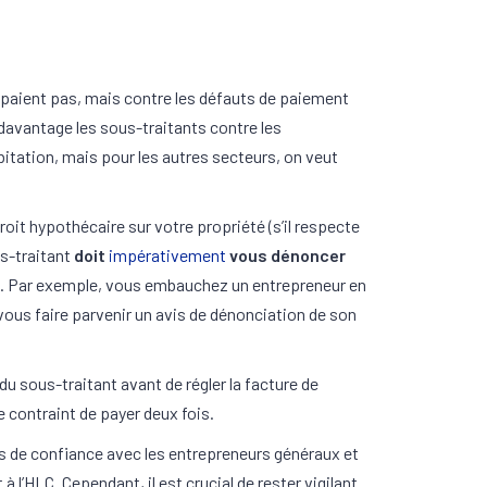
e paient pas, mais contre les défauts de paiement
 davantage les sous-traitants contre les
abitation, mais pour les autres secteurs, on veut
roit hypothécaire sur votre propriété (s’il respecte
us-traitant
doit
impérativement
vous dénoncer
. Par exemple, vous embauchez un entrepreneur en
vous faire parvenir un avis de dénonciation de son
du sous-traitant avant de régler la facture de
e contraint de payer deux fois.
s de confiance avec les entrepreneurs généraux et
l’HLC. Cependant, il est crucial de rester vigilant