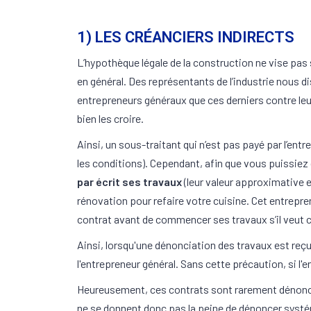
1) LES CRÉANCIERS INDIRECTS
L’hypothèque légale de la construction ne vise pas 
en général. Des représentants de l’industrie nous d
entrepreneurs généraux que ces derniers contre leurs
bien les croire.
Ainsi, un sous-traitant qui n’est pas payé par l’en
les conditions). Cependant, afin que vous puissiez 
par écrit ses travaux
(leur valeur approximative e
rénovation pour refaire votre cuisine. Cet entrepr
contrat avant de commencer ses travaux s’il veut c
Ainsi, lorsqu'une dénonciation des travaux est reçue
l'entrepreneur général. Sans cette précaution, si l'
Heureusement, ces contrats sont rarement dénoncés
ne se donnent donc pas la peine de dénoncer systémat