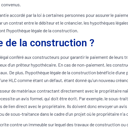
s convenus.
arantie accordé par la loi à certaines personnes pour assurer le pai
 un contrat entre le débiteur et le créancier, les hypothèques légal
dont l’hypothèque légale de la construction.
e de la construction ?
égal conféré aux constructeurs pour garantir le paiement de leurs trav
 à ceux d’un prêteur hypothécaire. En cas de non-paiement, les const
aux. De plus, l’hypothèque légale de la construction bénéficie d’une 
d’une HLC comme étant un défaut, étant donné qu'un nouveau créancier
nisseur de matériaux contractant directement avec le propriétaire na
écessite un avis formel, qui doit être écrit. Par exemple, le sous-trai
 de lien direct avec le propriétaire. Ils doivent donc envoyer un avis
ou de sous-traitance dans le cadre d'un projet où le propriétaire n'a
scrite contre un immeuble sur lequel des travaux de construction ou 