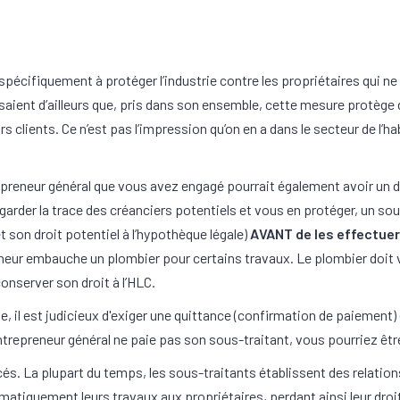
spécifiquement à protéger l’industrie contre les propriétaires qui n
isaient d’ailleurs que, pris dans son ensemble, cette mesure protège
 clients. Ce n’est pas l’impression qu’on en a dans le secteur de l’h
trepreneur général que vous avez engagé pourrait également avoir un d
garder la trace des créanciers potentiels et vous en protéger, un so
t son droit potentiel à l’hypothèque légale)
AVANT de les effectuer
eneur embauche un plombier pour certains travaux. Le plombier doit 
onserver son droit à l’HLC.
, il est judicieux d'exiger une quittance (confirmation de paiement) 
entrepreneur général ne paie pas son sous-traitant, vous pourriez êtr
. La plupart du temps, les sous-traitants établissent des relation
iquement leurs travaux aux propriétaires, perdant ainsi leur droit à 